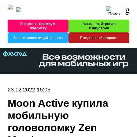
Оформить
премиум-
Альманах
Игровая
подписку
Индустрия
Запрос
инвестиций
в проект
Ежедневный
подкаст
23.12.2022 15:05
Moon Active купила
мобильную
головоломку Zen