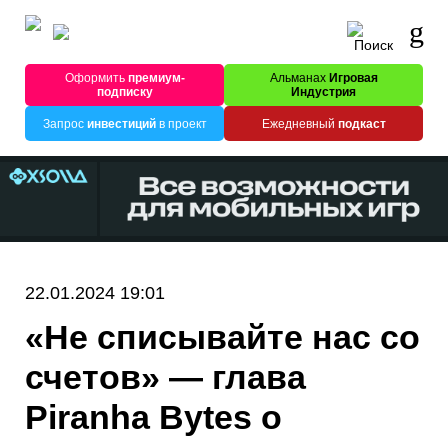
Оформить
премиум-
Альманах
Игровая
подписку
Индустрия
Запрос
инвестиций
в проект
Ежедневный
подкаст
22.01.2024 19:01
«Не списывайте нас со
счетов» — глава
Piranha Bytes о