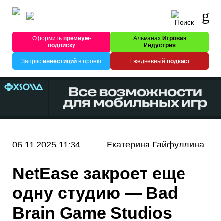
Оформить
премиум-
Альманах
Игровая
подписку
Индустрия
Запрос
инвестиций
в проект
Ежедневный
подкаст
06.11.2025 11:34
Екатерина Гайфуллина
NetEase закроет еще
одну студию — Bad
Brain Game Studios