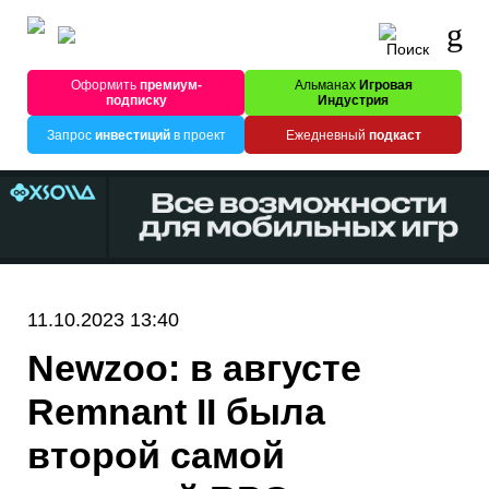
Оформить
премиум-
Альманах
Игровая
подписку
Индустрия
Запрос
инвестиций
в проект
Ежедневный
подкаст
11.10.2023 13:40
Newzoo: в августе
Remnant II была
второй самой