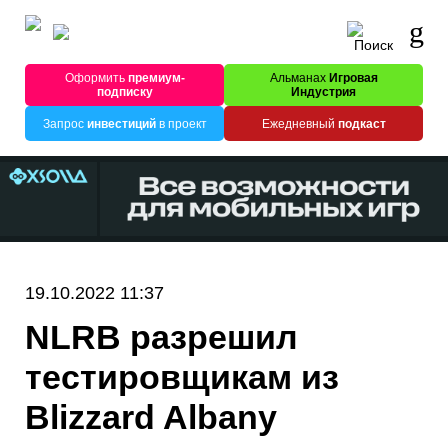
Оформить
премиум-
Альманах
Игровая
подписку
Индустрия
Запрос
инвестиций
в проект
Ежедневный
подкаст
19.10.2022 11:37
NLRB разрешил
тестировщикам из
Blizzard Albany