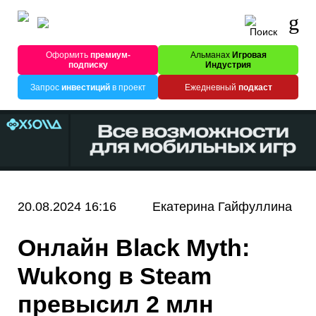
Оформить
премиум-
Альманах
Игровая
подписку
Индустрия
Запрос
инвестиций
в проект
Ежедневный
подкаст
20.08.2024 16:16
Екатерина Гайфуллина
Онлайн Black Myth:
Wukong в Steam
превысил 2 млн