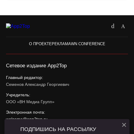
О ПРОЕКТЕ
РЕКЛАМА
WN CONFERENCE
Сетевое издание App2Top
Главный редактор:
Семенов Александр Георгиевич
Учредитель:
ООО «ВН Медиа Групп»
Электронная почта:
welcome@app2top.ru
×
ПОДПИШИСЬ НА РАССЫЛКУ
При использовании материалов активная ссылка на
app2top.ru