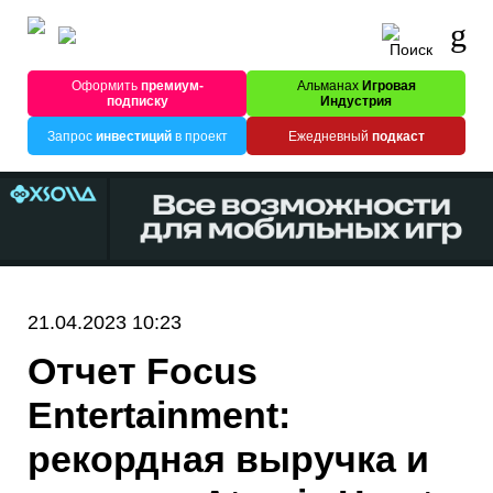
Оформить
премиум-
Альманах
Игровая
подписку
Индустрия
Запрос
инвестиций
в проект
Ежедневный
подкаст
21.04.2023 10:23
Отчет Focus
Entertainment:
рекордная выручка и