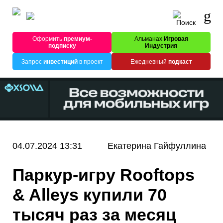
Оформить
премиум-
Альманах
Игровая
подписку
Индустрия
Запрос
инвестиций
в проект
Ежедневный
подкаст
04.07.2024 13:31
Екатерина Гайфуллина
Паркур-игру Rooftops
& Alleys купили 70
тысяч раз за месяц