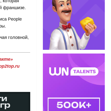
y
, которая
ой франшизе.
иса People
ры.
чая головной,
акте»
p2top.ru