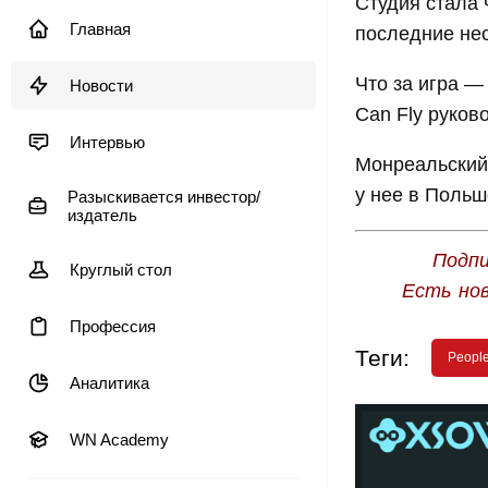
Студия стала
Главная
последние нес
Что за игра —
Новости
Can Fly руков
Интервью
Монреальский 
у нее в Польш
Разыскивается инвестор/
издатель
Подпи
Круглый стол
Есть но
Профессия
Теги:
People
Аналитика
WN Academy