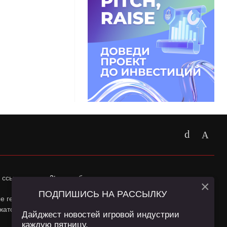
 ссылка на
app2top.ru
обязательна.
×
ПОДПИШИСЬ НА РАССЫЛКУ
ные геолокации Пользователей сайта и сервис «Яндекс
жатся в
Политике конфиденциальности
и
Пользовательском
Дайджест новостей игровой индустрии
каждую пятницу.