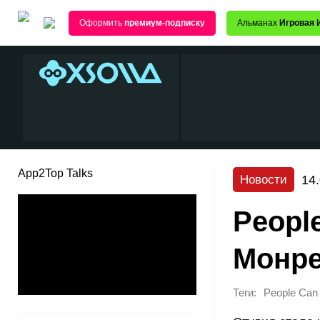
Оформить
премиум-подписку
Альманах
Игровая 
App2Top Talks
14
Новости
Peopl
Монре
Теги:
People Can 