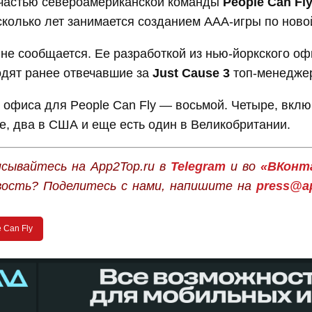
 частью североамериканской команды
People Can Fl
колько лет занимается созданием ААА-игры по нов
 не сообщается. Ее разработкой из нью-йоркского оф
одят ранее отвечавшие за
Just Cause 3
топ-менедже
офиса для People Can Fly — восьмой. Четыре, вклю
е, два в США и еще есть один в Великобритании.
сывайтесь на App2Top.ru в
Telegram
и во
«ВКонт
вость? Поделитесь с нами, напишите на
press@ap
 Can Fly