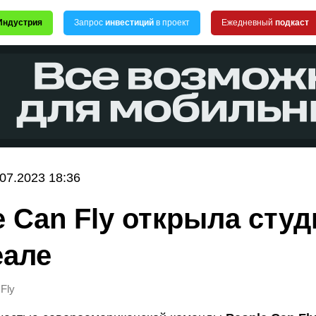
Индустрия
Запрос
инвестиций
в проект
Ежедневный
подкаст
.07.2023 18:36
e Can Fly открыла сту
але
Fly