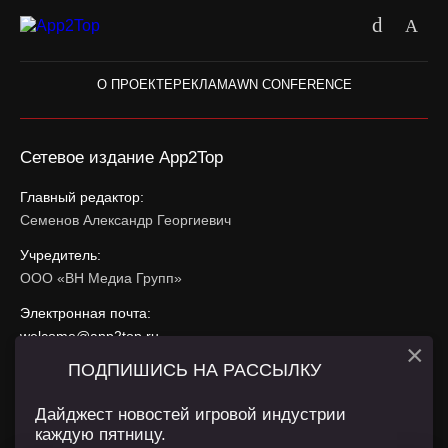
О ПРОЕКТЕ
РЕКЛАМА
WN CONFERENCE
Сетевое издание App2Top
Главный редактор:
Семенов Александр Георгиевич
Учредитель:
ООО «ВН Медиа Групп»
Электронная почта:
welcome@app2top.ru
×
ПОДПИШИСЬ НА РАССЫЛКУ
При использовании материалов активная ссылка на
app2top.ru
обязательна.
Дайджест новостей игровой индустрии
каждую пятницу.
Сайт использует IP адреса, cookie, данные геолокации