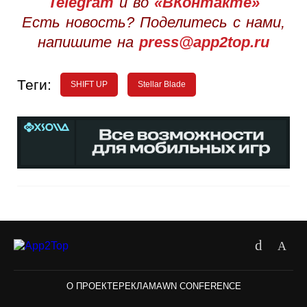
Telegram
и во
«ВКонтакте»
Есть новость? Поделитесь с нами,
напишите на
press@app2top.ru
Теги:
SHIFT UP
Stellar Blade
О ПРОЕКТЕ
РЕКЛАМА
WN CONFERENCE