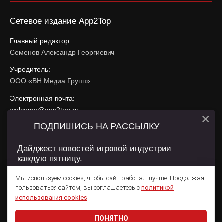
Сетевое издание App2Top
Главный редактор:
Семенов Александр Георгиевич
Учредитель:
ООО «ВН Медиа Групп»
Электронная почта:
welcome@app2top.ru
×
ПОДПИШИСЬ НА РАССЫЛКУ
При использовании материалов активная ссылка на
app2top.ru
обязательна.
Дайджест новостей игровой индустрии
каждую пятницу.
Сайт использует IP адреса, cookie, данные геолокации
Пользователей сайта и сервис «Яндекс Метрика». Условия
Мы используем cookies, чтобы сайт работал лучше. Продолжая
использования содержатся в
Политике конфиденциальности
и
пользоваться сайтом, вы соглашаетесь с
политикой
Пользовательском соглашении
.
Подписаться
использования cookies
.
ПОНЯТНО
Даю согласие на обработку
персональных данных