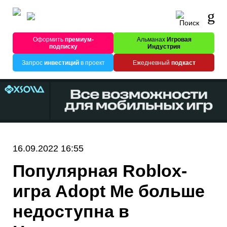
Оформить
премиум-
Альманах
Игровая
подписку
Индустрия
Запрос
инвестиций
в проект
Ежедневный
подкаст
16.09.2022 16:55
Популярная Roblox-
игра Adopt Me больше
недоступна в