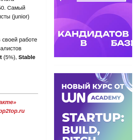
50. Самый
ты (junior)
в своей работе
иалистов
t
(5%),
Stable
акте»
p2top.ru