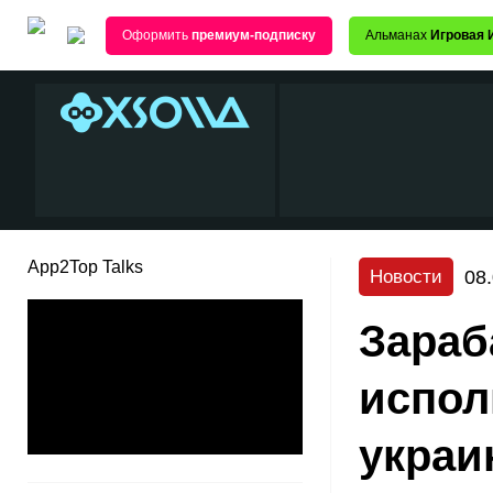
Оформить
премиум-подписку
Альманах
Игровая 
App2Top Talks
08
Новости
Зараб
испол
украи