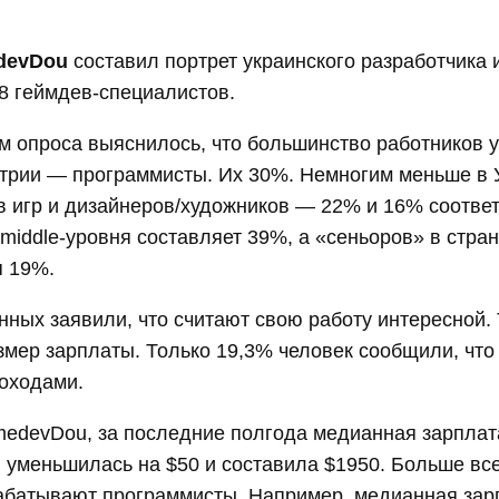
devDou
составил портрет украинского разработчика и
8 геймдев-специалистов.
м опроса выяснилось, что большинство работников 
стрии — программисты. Их 30%. Немногим меньше в 
 игр и дизайнеров/художников — 22% и 16% соответ
middle-уровня составляет 39%, а «сеньоров» в стра
я 19%.
ных заявили, что считают свою работу интересной.
змер зарплаты. Только 19,3% человек сообщили, чт
оходами.
medevDou, за последние полгода медианная зарплат
 уменьшилась на $50 и составила $1950. Больше все
абатывают программисты. Например, медианная зар