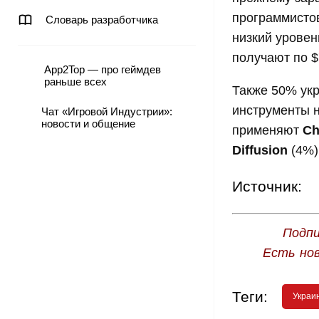
программистов
Словарь разработчика
низкий уровен
получают по $
App2Top — про геймдев
раньше всех
Также 50% укр
инструменты н
Чат «Игровой Индустрии»:
новости и общение
применяют
Ch
Diffusion
(4%)
Источник:
Подпи
Есть но
Теги:
Украи