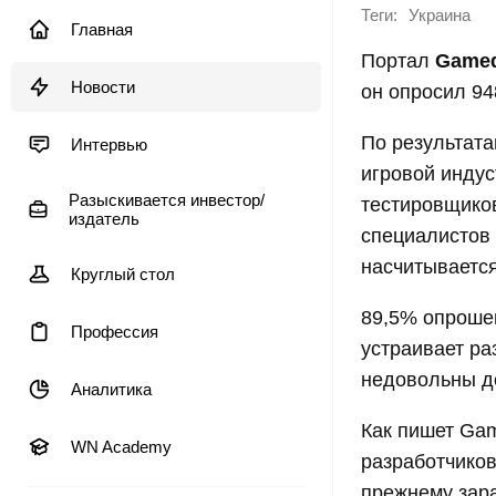
Теги:
Украина
Главная
Портал
Game
Новости
он опросил 94
По результата
Интервью
игровой инду
Разыскивается инвестор/
тестировщиков
издатель
специалистов 
насчитываетс
Круглый стол
89,5% опрошен
Профессия
устраивает ра
недовольны д
Аналитика
Как пишет Ga
WN Academy
разработчиков
прежнему зар