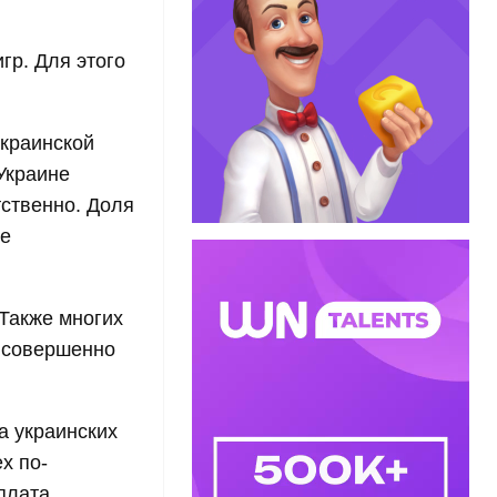
гр. Для этого
украинской
Украине
ственно. Доля
не
 Также многих
о совершенно
а украинских
х по-
плата