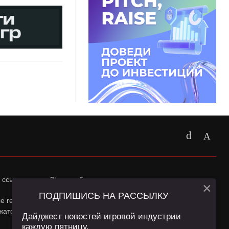
 ссылка на
app2top.ru
обязательна.
×
ПОДПИШИСЬ НА РАССЫЛКУ
ные геолокации Пользователей сайта и сервис «Яндекс
жатся в
Политике конфиденциальности
и
Пользовательском
Дайджест новостей игровой индустрии
каждую пятницу.