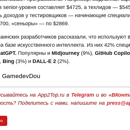
 senior-уровня составляет $4725, а техлидов — $54
ь доходов у тестировщиков — начинающие специалис
700, «сеньоры» — по $2869.
аинских разработчиков рассказали, что используют 
а базе искусственного интеллекта. Из них 42% спец
atGPT.
Популярны и
Midjourney
(9%),
GitHub Copilo
,
Bing
(3%) и
DALL-E 2
(2%).
GamedevDou
сывайтесь на App2Top.ru в
Telegram
и во
«ВКонт
вость? Поделитесь с нами, напишите на
press@ap
на