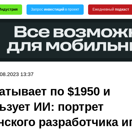
Индустрия
Запрос
инвестиций
в проект
Ежедневный
подкаст
.08.2023 13:37
атывает по $1950 и
ьзует ИИ: портрет
нского разработчика и