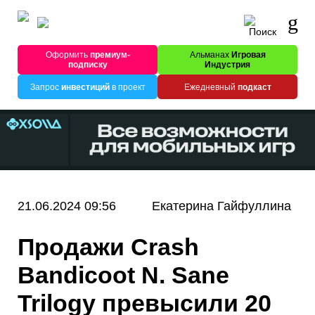
Оформить
премиум-
Альманах
Игровая
подписку
Индустрия
Запрос
инвестиций
в проект
Ежедневный
подкаст
21.06.2024 09:56
Екатерина Гайфуллина
Продажи Crash
Bandicoot N. Sane
Trilogy превысили 20