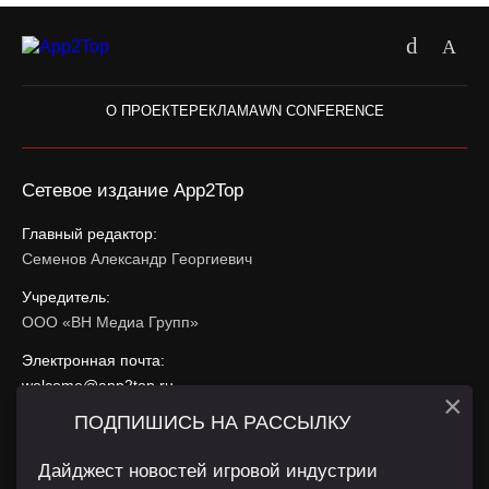
О ПРОЕКТЕ
РЕКЛАМА
WN CONFERENCE
Сетевое издание App2Top
Главный редактор:
Семенов Александр Георгиевич
Учредитель:
ООО «ВН Медиа Групп»
Электронная почта:
welcome@app2top.ru
×
ПОДПИШИСЬ НА РАССЫЛКУ
При использовании материалов активная ссылка на
app2top.ru
обязательна.
Дайджест новостей игровой индустрии