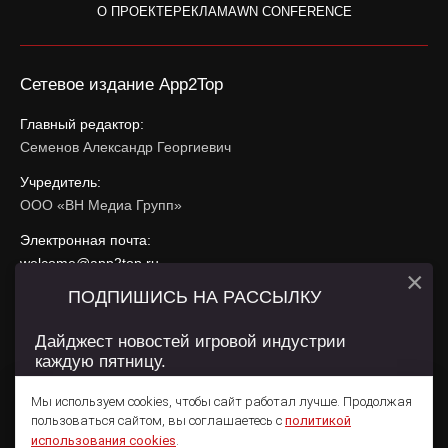
О ПРОЕКТЕ
РЕКЛАМА
WN CONFERENCE
Сетевое издание App2Top
Главный редактор:
Семенов Александр Георгиевич
Учредитель:
ООО «ВН Медиа Групп»
Электронная почта:
welcome@app2top.ru
×
ПОДПИШИСЬ НА РАССЫЛКУ
При использовании материалов активная ссылка на
app2top.ru
обязательна.
Дайджест новостей игровой индустрии
каждую пятницу.
Сайт использует IP адреса, cookie, данные геолокации
Пользователей сайта и сервис «Яндекс Метрика». Условия
Мы используем cookies, чтобы сайт работал лучше. Продолжая
использования содержатся в
Политике конфиденциальности
и
пользоваться сайтом, вы соглашаетесь с
политикой
Пользовательском соглашении
.
Подписаться
использования cookies
.