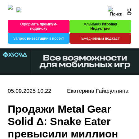
Оформить
премиум-
Альманах
Игровая
подписку
Индустрия
Запрос
инвестиций
в проект
Ежедневный
подкаст
05.09.2025 10:22
Екатерина Гайфуллина
Продажи Metal Gear
Solid Δ: Snake Eater
превысили миллион