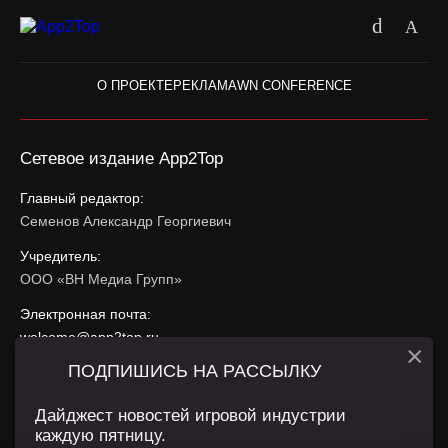
О ПРОЕКТЕ
РЕКЛАМА
WN CONFERENCE
Сетевое издание App2Top
Главный редактор:
Семенов Александр Георгиевич
Учредитель:
ООО «ВН Медиа Групп»
Электронная почта:
welcome@app2top.ru
×
ПОДПИШИСЬ НА РАССЫЛКУ
При использовании материалов активная ссылка на
app2top.ru
обязательна.
Дайджест новостей игровой индустрии
каждую пятницу.
Сайт использует IP адреса, cookie, данные геолокации