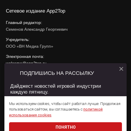
Сетевое издание App2Top
Главный редактор:
Семенов Александр Георгиевич
Учредитель:
ООО «ВН Медиа Групп»
Электронная почта:
welcome@app2top.ru
×
ПОДПИШИСЬ НА РАССЫЛКУ
При использовании материалов активная ссылка на
app2top.ru
обязательна.
Дайджест новостей игровой индустрии
каждую пятницу.
Сайт использует IP адреса, cookie, данные геолокации
Пользователей сайта и сервис «Яндекс Метрика». Условия
Мы используем cookies, чтобы сайт работал лучше. Продолжая
использования содержатся в
Политике конфиденциальности
и
пользоваться сайтом, вы соглашаетесь с
политикой
Пользовательском соглашении
.
Подписаться
использования cookies
.
ПОНЯТНО
Даю согласие на обработку
персональных данных