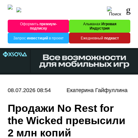
Оформить
премиум-
Альманах
Игровая
подписку
Индустрия
Запрос
инвестиций
в проект
Ежедневный
подкаст
08.07.2026 08:54
Екатерина Гайфуллина
Продажи No Rest for
the Wicked превысили
2 млн копий