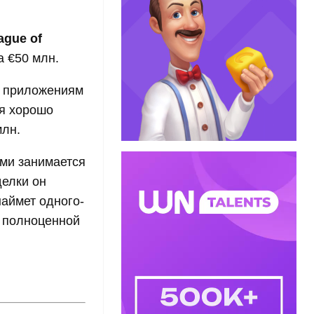
ague of
а €50 млн.
о приложениям
ия хорошо
млн.
ами занимается
делки он
наймет одного-
у полноценной