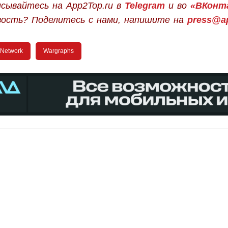
сывайтесь на App2Top.ru в
Telegram
и во
«ВКонт
вость? Поделитесь с нами, напишите на
press@ap
Network
Wargraphs