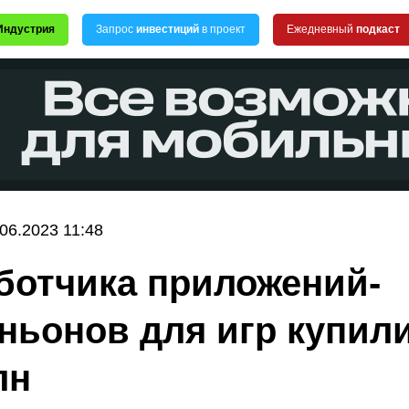
Индустрия
Запрос
инвестиций
в проект
Ежедневный
подкаст
.06.2023 11:48
ботчика приложений-
ньонов для игр купили
лн