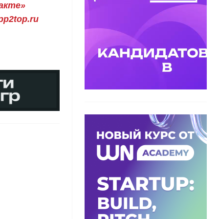
акте»
p2top.ru