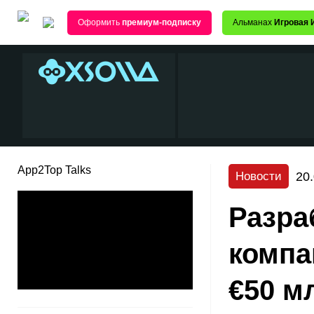
Оформить
премиум-подписку
Альманах
Игровая 
App2Top Talks
20
Новости
Разра
компа
€50 м