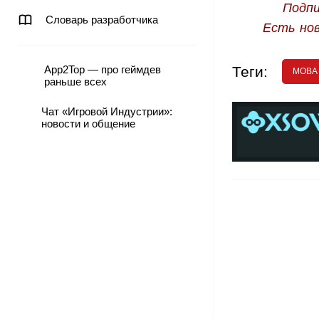
Подпи
Словарь разработчика
Есть но
App2Top — про геймдев
Теги:
MOBA 
раньше всех
Чат «Игровой Индустрии»:
новости и общение