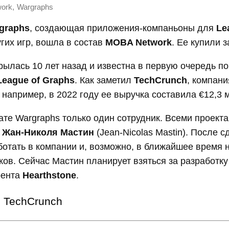
,
ork
Wargraphs
graphs
, создающая приложения-компаньоны для
Le
гих игр, вошла в состав
MOBA Network
. Ее купили з
рылась 10 лет назад и известна в первую очередь п
League of Graphs
. Как заметил
TechCrunch
, компан
 например, в 2022 году ее выручка составила €12,3 
ате Wargraphs только один сотрудник. Всеми проект
ь
Жан-Николя Мастин
(Jean-Nicolas Mastin). После с
отать в компании и, возможно, в ближайшее время 
ков. Сейчас Мастин планирует взяться за разработк
рента
Hearthstone
.
TechCrunch