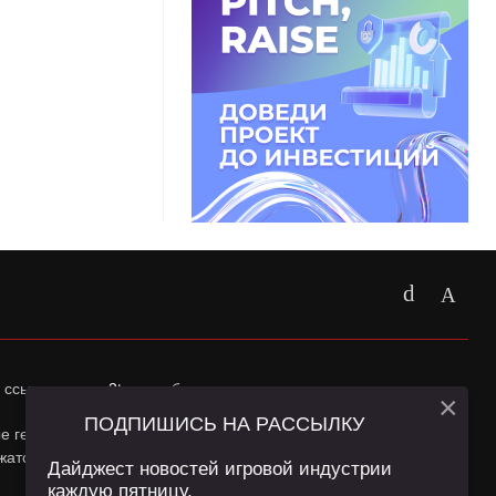
 ссылка на
app2top.ru
обязательна.
×
ПОДПИШИСЬ НА РАССЫЛКУ
ные геолокации Пользователей сайта и сервис «Яндекс
жатся в
Политике конфиденциальности
и
Пользовательском
Дайджест новостей игровой индустрии
каждую пятницу.