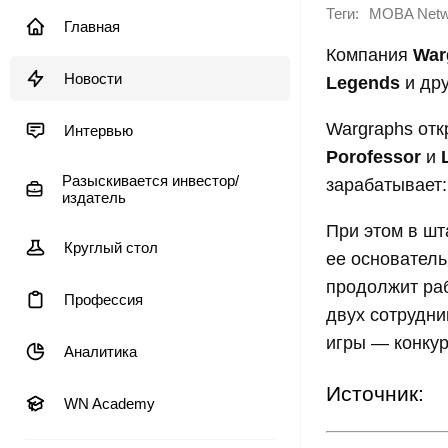
Теги:
MOBA Netw
Главная
Компания
War
Новости
Legends
и дру
Wargraphs отк
Интервью
Porofessor
и
Разыскивается инвестор/
зарабатывает:
издатель
При этом в шт
Круглый стол
ее основател
продолжит раб
Профессия
двух сотрудни
игры — конку
Аналитика
Источник:
WN Academy