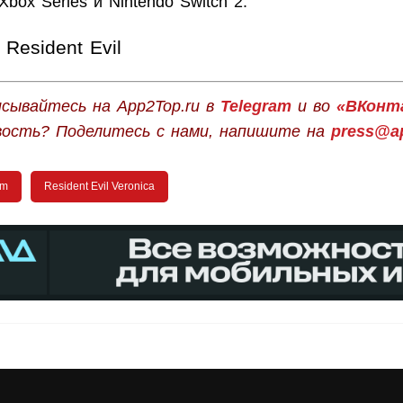
 Xbox Series и Nintendo Switch 2.
Resident Evil
сывайтесь на App2Top.ru в
Telegram
и во
«ВКонт
вость? Поделитесь с нами, напишите на
press@ap
om
Resident Evil Veronica