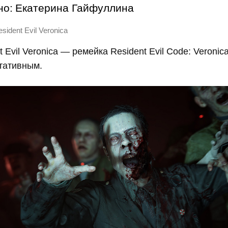
но:
Екатерина Гайфуллина
sident Evil Veronica
 Evil Veronica — ремейка Resident Evil Code: Veroni
тативным.