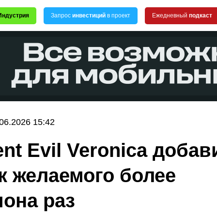
Индустрия
Запрос
инвестиций
в проект
Ежедневный
подкаст
.06.2026 15:42
nt Evil Veronica добав
к желаемого более
она раз