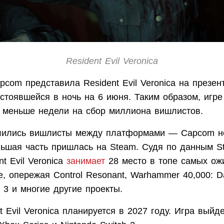
Resident Evil Veronica
pcom представила Resident Evil Veronica на презе
стоявшейся в ночь на 6 июня. Таким образом, игре
меньше недели на сбор миллиона вишлистов.
лились вишлисты между платформами — Capcom не
льшая часть пришлась на Steam. Судя по данным S
nt Evil Veronica
занимает
28 место в топе самых ож
e, опережая Control Resonant, Warhammer 40,000: D
y 3 и многие другие проекты.
t Evil Veronica планируется в 2027 году. Игра выйде