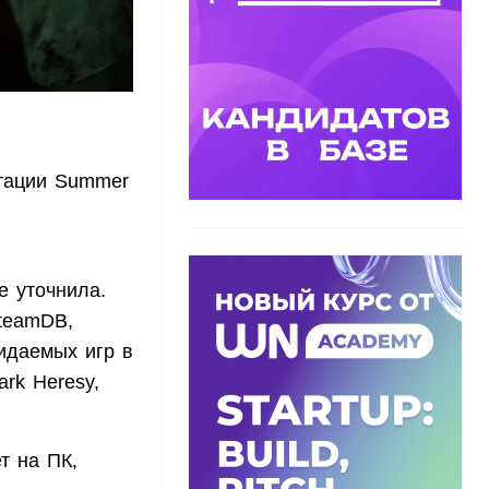
нтации Summer
 уточнила.
teamDB,
идаемых игр в
ark Heresy,
т на ПК,