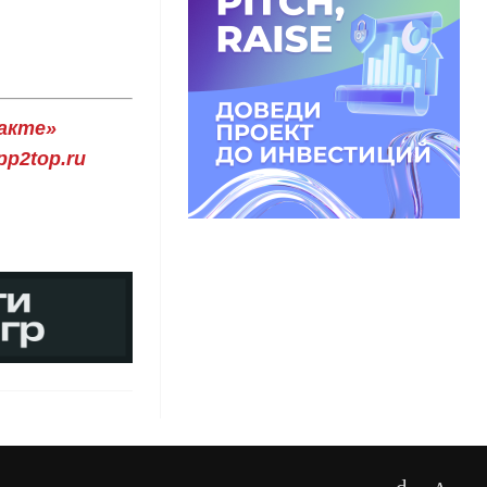
акте»
p2top.ru