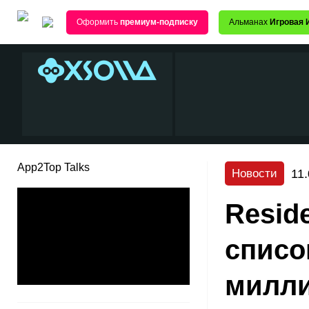
Оформить
премиум-подписку
Альманах
Игровая 
App2Top Talks
11
Новости
Reside
списо
милли