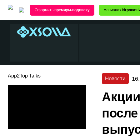
Оформить
премиум-подписку
Альманах
Игровая 
App2Top Talks
16
Новости
Акции
после
выпус