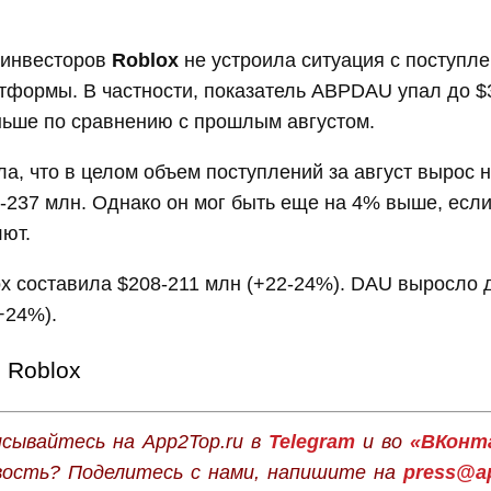
 инвесторов
Roblox
не устроила ситуация с поступл
атформы. В частности, показатель ABPDAU упал до $3
ньше по сравнению с прошлым августом.
ла, что в целом объем поступлений за август вырос 
-237 млн. Однако он мог быть еще на 4% выше, если
ют.
x составила $208-211 млн (+22-24%). DAU выросло 
+24%).
Roblox
сывайтесь на App2Top.ru в
Telegram
и во
«ВКонт
вость? Поделитесь с нами, напишите на
press@ap