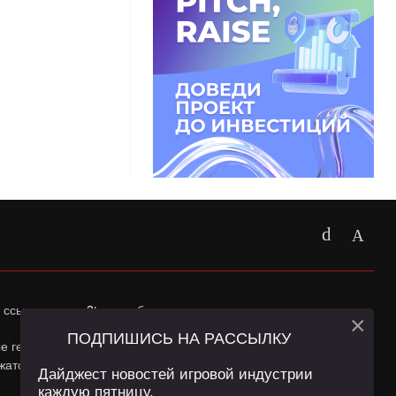
 ссылка на
app2top.ru
обязательна.
×
ПОДПИШИСЬ НА РАССЫЛКУ
ные геолокации Пользователей сайта и сервис «Яндекс
жатся в
Политике конфиденциальности
и
Пользовательском
Дайджест новостей игровой индустрии
каждую пятницу.