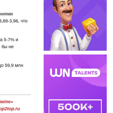
ениями
,89-3,96, что
на 5-7% и
 бы не
до 59,9 млн
акте»
p2top.ru