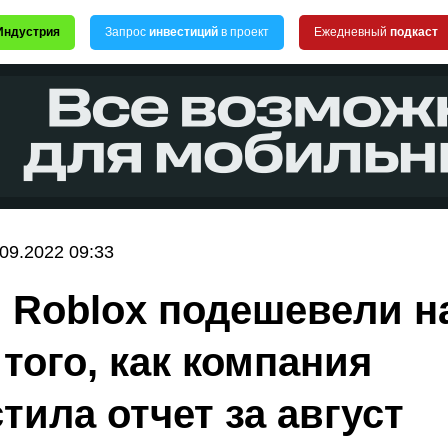
Индустрия
Запрос
инвестиций
в проект
Ежедневный
подкаст
.09.2022 09:33
 Roblox подешевели н
 того, как компания
тила отчет за август