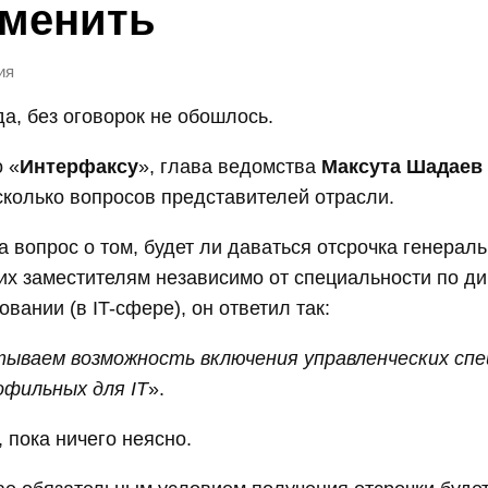
зменить
ия
да, без оговорок не обошлось.
о «
Интерфаксу
», глава ведомства
Максута Шадаев
сколько вопросов представителей отрасли.
на вопрос о том, будет ли даваться отсрочка генерал
их заместителям независимо от специальности по д
вании (в IT-сфере), он ответил так:
ываем возможность включения управленческих сп
офильных для IT
».
 пока ничего неясно.