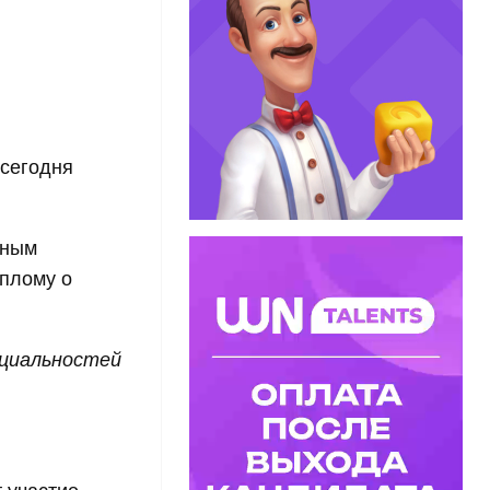
сегодня
ьным
иплому о
ециальностей