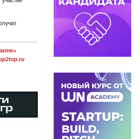
 участие
олучат
акте»
p2top.ru