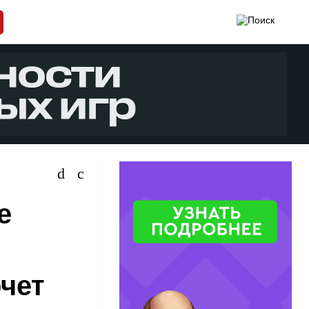
е
чет