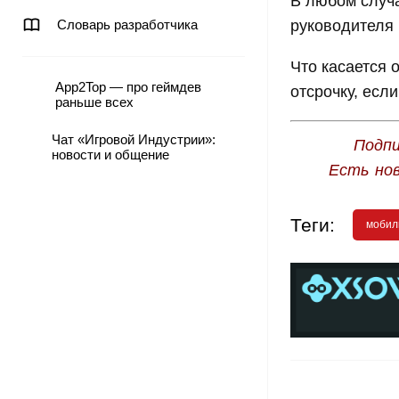
В любом случа
Словарь разработчика
руководителя 
Что касается 
App2Top — про геймдев
отсрочку, есл
раньше всех
Чат «Игровой Индустрии»:
Подпи
новости и общение
Есть но
Теги:
мобил