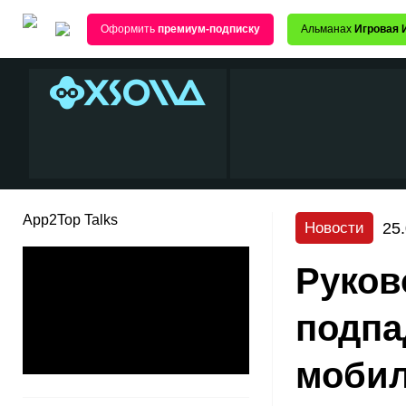
Оформить
премиум-подписку
Альманах
Игровая 
App2Top Talks
25
Новости
Руков
подпа
мобил