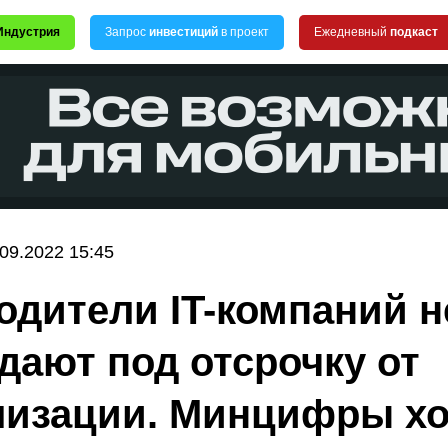
Индустрия
Запрос
инвестиций
в проект
Ежедневный
подкаст
.09.2022 15:45
одители IT-компаний н
дают под отсрочку от
изации. Минцифры хо