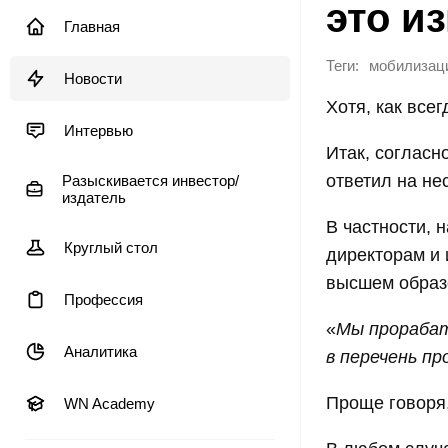
это и
Главная
Теги:
мобилизац
Новости
Хотя, как всег
Интервью
Итак, согласн
ответил на не
Разыскивается инвестор/
издатель
В частности, 
Круглый стол
директорам и 
высшем образо
Профессия
«
Мы прорабат
Аналитика
в перечень пр
Проще говоря,
WN Academy