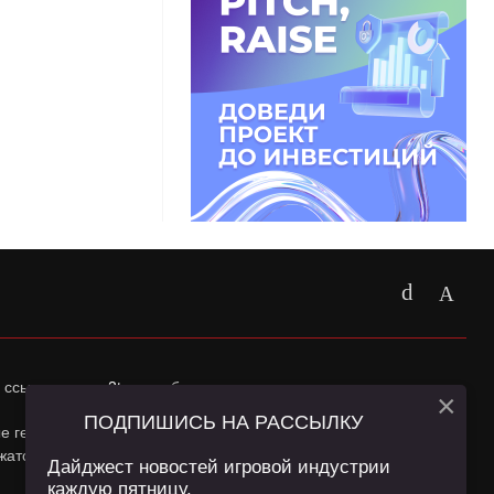
 ссылка на
app2top.ru
обязательна.
×
ПОДПИШИСЬ НА РАССЫЛКУ
ные геолокации Пользователей сайта и сервис «Яндекс
жатся в
Политике конфиденциальности
и
Пользовательском
Дайджест новостей игровой индустрии
каждую пятницу.