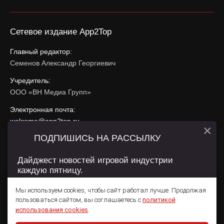
Сетевое издание App2Top
Главный редактор:
Семенов Александр Георгиевич
Учредитель:
ООО «ВН Медиа Групп»
Электронная почта:
welcome@app2top.ru
×
ПОДПИШИСЬ НА РАССЫЛКУ
При использовании материалов активная ссылка на
app2top.ru
обязательна.
Дайджест новостей игровой индустрии
каждую пятницу.
Сайт использует IP адреса, cookie, данные геолокации
Пользователей сайта и сервис «Яндекс Метрика». Условия
Мы используем cookies, чтобы сайт работал лучше. Продолжая
использования содержатся в
Политике конфиденциальности
и
пользоваться сайтом, вы соглашаетесь с
политикой
Пользовательском соглашении
.
Подписаться
использования cookies
.