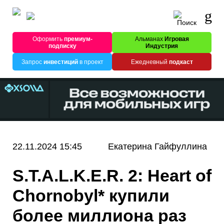
Оформить
премиум-
Альманах
Игровая
подписку
Индустрия
Запрос
инвестиций
в проект
Ежедневный
подкаст
22.11.2024 15:45
Екатерина Гайфуллина
S.T.A.L.K.E.R. 2: Heart of
Chornobyl* купили
более миллиона раз