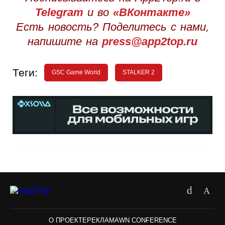
Telegram
и во
«ВКонтакте»
Есть новость? Поделитесь с нами,
напишите на
press@app2top.ru
Теги:
GSC Game World
STALKER 2
О ПРОЕКТЕ
РЕКЛАМА
WN CONFERENCE