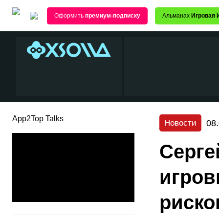
Оформить
премиум-подписку
Альманах
Игровая 
App2Top Talks
08
Новости
Серге
игров
риско