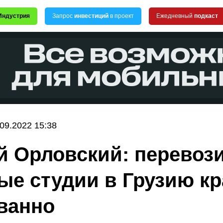
Индустрия
Запрос
инвестиций
в проект
Ежедневный
подкаст
.09.2022 15:38
й Орловский: перевоз
ые студии в Грузию к
ванно