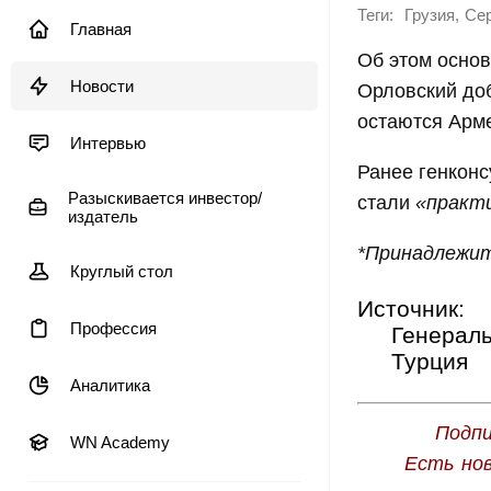
Теги:
,
Грузия
Сер
Главная
Об этом осно
Новости
Орловский до
остаются Арме
Интервью
Ранее генконс
Разыскивается инвестор/
стали
«практ
издатель
*Принадлежит
Круглый стол
Источник:
Профессия
Генераль
Турция
Аналитика
Подпи
WN Academy
Есть но