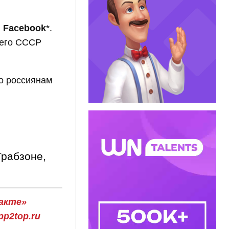
в
Facebook
*.
шего СССР
то россиянам
Трабзоне,
акте»
p2top.ru