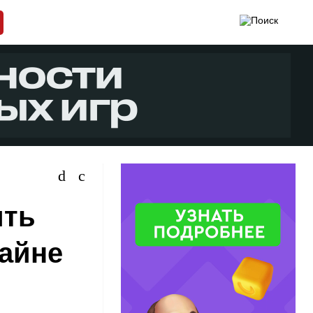
ить
райне