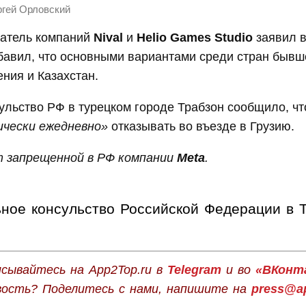
гей Орловский
ватель компаний
Nival
и
Helio Games Studio
заявил 
бавил, что основными вариантами среди стран быв
ния и Казахстан.
ульство РФ в турецком городе Трабзон сообщило, ч
ически ежедневно»
отказывать во въезде в Грузию.
 запрещенной в РФ компании
Meta
.
ное консульство Российской Федерации в 
сывайтесь на App2Top.ru в
Telegram
и во
«ВКонт
вость? Поделитесь с нами, напишите на
press@ap