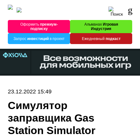
Оформить
премиум-
Альманах
Игровая
подписку
Индустрия
Запрос
инвестиций
в проект
Ежедневный
подкаст
23.12.2022 15:49
Симулятор
заправщика Gas
Station Simulator