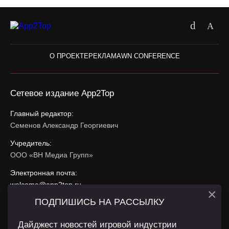
О ПРОЕКТЕ
РЕКЛАМА
WN CONFERENCE
Сетевое издание App2Top
Главный редактор:
Семенов Александр Георгиевич
Учредитель:
ООО «ВН Медиа Групп»
Электронная почта:
welcome@app2top.ru
×
ПОДПИШИСЬ НА РАССЫЛКУ
При использовании материалов активная ссылка на
app2top.ru
обязательна.
Дайджест новостей игровой индустрии