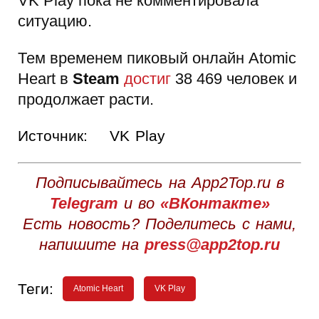
VK Play пока не комментировала
ситуацию.
Тем временем пиковый онлайн Atomic
Heart в
Steam
достиг
38 469 человек и
продолжает расти.
Источник:
VK Play
Подписывайтесь на App2Top.ru в
Telegram
и во
«ВКонтакте»
Есть новость? Поделитесь с нами,
напишите на
press@app2top.ru
Теги:
Atomic Heart
VK Play