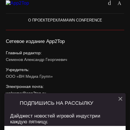
О ПРОЕКТЕ
РЕКЛАМА
WN CONFERENCE
Сетевое издание App2Top
Главный редактор:
Семенов Александр Георгиевич
Учредитель:
ООО «ВН Медиа Групп»
Электронная почта:
welcome@app2top.ru
×
ПОДПИШИСЬ НА РАССЫЛКУ
При использовании материалов активная ссылка на
app2top.ru
обязательна.
Дайджест новостей игровой индустрии
каждую пятницу.
Сайт использует IP адреса, cookie, данные геолокации
Пользователей сайта и сервис «Яндекс Метрика». Условия