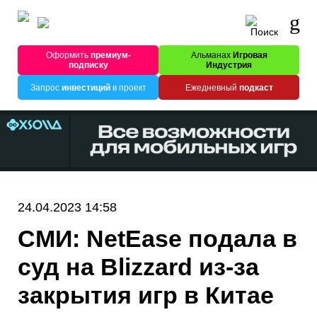
Оформить
премиум-
Альманах
Игровая
подписку
Индустрия
Запрос
инвестиций
в проект
Ежедневный
подкаст
24.04.2023 14:58
СМИ: NetEase подала в
суд на Blizzard из-за
закрытия игр в Китае