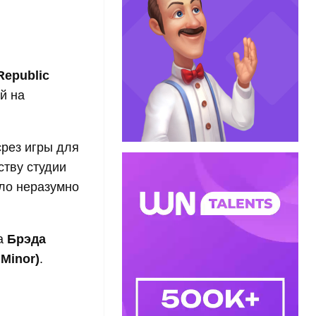
 Republic
й на
срез игры для
ству студии
шло неразумно
ра
Брэда
Minor)
.