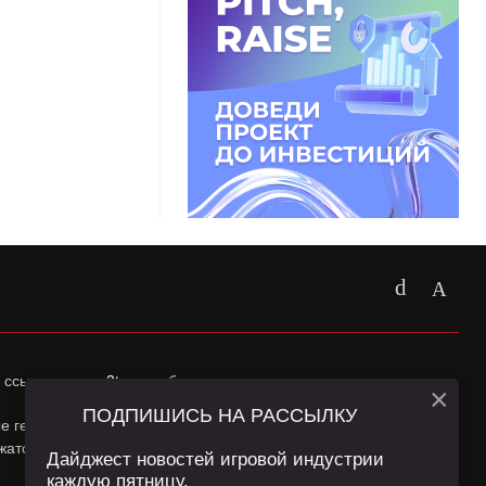
 ссылка на
app2top.ru
обязательна.
×
ПОДПИШИСЬ НА РАССЫЛКУ
ные геолокации Пользователей сайта и сервис «Яндекс
жатся в
Политике конфиденциальности
и
Пользовательском
Дайджест новостей игровой индустрии
каждую пятницу.