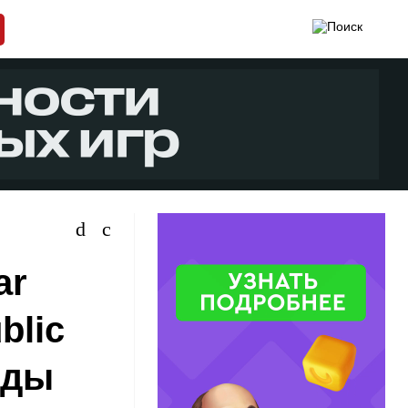
ar
blic
нды