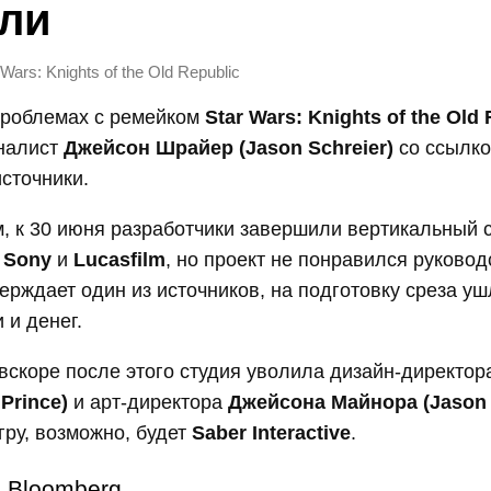
ли
 Wars: Knights of the Old Republic
проблемах с ремейком
Star Wars: Knights of the Old
налист
Джейсон Шрайер (Jason Schreier)
со ссылко
сточники.
, к 30 июня разработчики завершили вертикальный 
и
Sony
и
Lucasfilm
, но проект не понравился руковод
тверждает один из источников, на подготовку среза у
 и денег.
 вскоре после этого студия уволила дизайн-директо
Prince)
и арт-директора
Джейсона Майнора (Jason 
гру, возможно, будет
Saber Interactive
.
Bloomberg