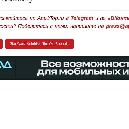
сывайтесь на App2Top.ru в
Telegram
и во
«ВКонт
вость? Поделитесь с нами, напишите на
press@ap
Star Wars: Knights of the Old Republic