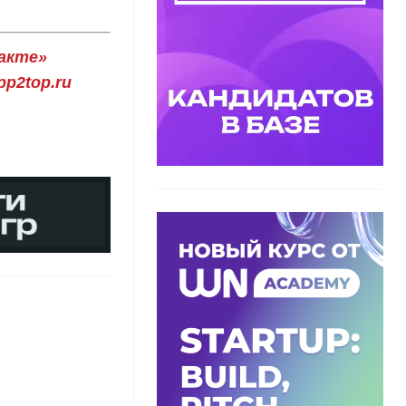
акте»
p2top.ru