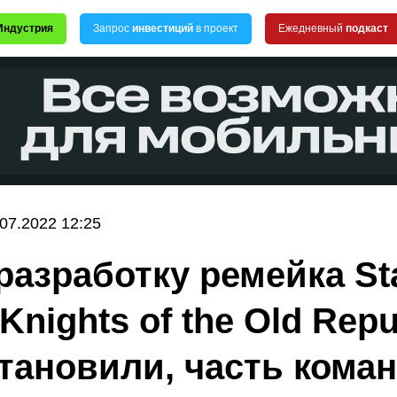
Индустрия
Запрос
инвестиций
в проект
Ежедневный
подкаст
.07.2022 12:25
разработку ремейка St
Knights of the Old Repu
тановили, часть кома