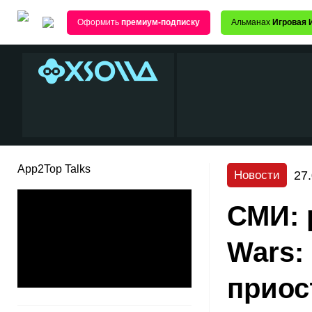
Оформить
премиум-подписку
Альманах
Игровая 
App2Top Talks
27
Новости
СМИ: 
Wars: 
приос