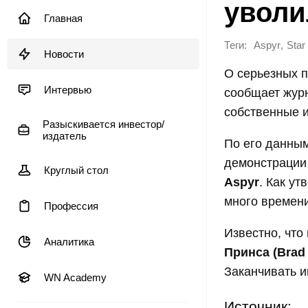
уволи
Главная
Теги:
,
Aspyr
Star
Новости
О серьезных 
Интервью
сообщает жур
собственные и
Разыскивается инвестор/
издатель
По его данным
демонстраци
Круглый стол
Aspyr
. Как у
много времени
Профессия
Известно, что
Аналитика
Принса (Brad 
Заканчивать и
WN Academy
Источник: