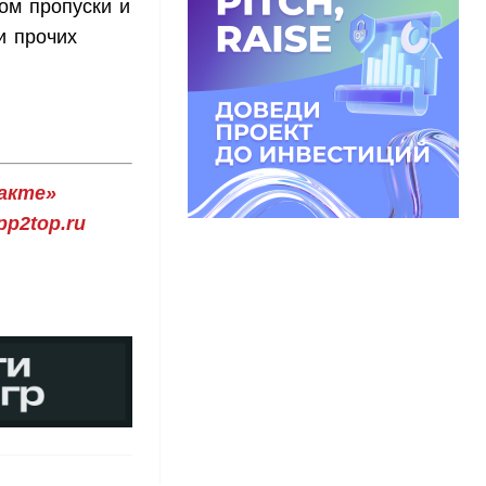
ом пропуски и
и прочих
акте»
p2top.ru