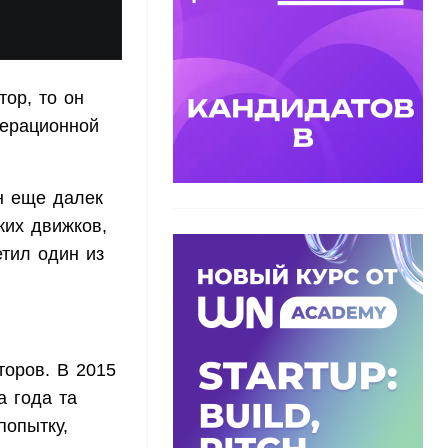
тор, то он
перационной
он еще далек
ких движков,
тил один из
торов. В 2015
а года та
попытку,