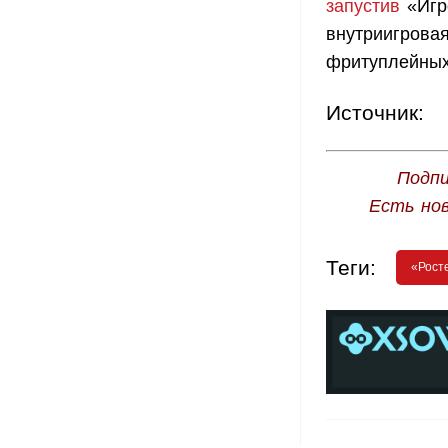
запустив
«Игр
внутриигрова
фритуплейных 
Источник:
Подпи
Есть но
Теги:
«Рост