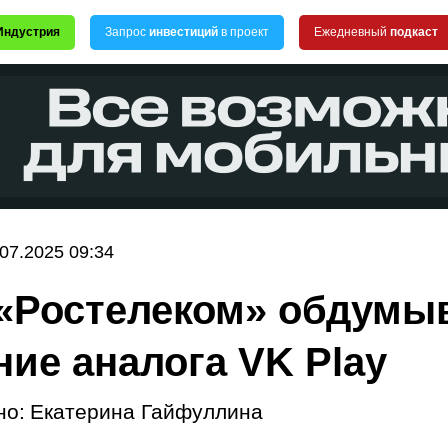
Индустрия
Запрос
инвестиций
в проект
Ежедневный
подкаст
.07.2025 09:34
«Ростелеком» обдумы
ние аналога VK Play
но:
Екатерина Гайфуллина