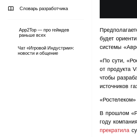
Словарь разработчика
Предполагаетс
App2Top — про геймдев
раньше всех
будет ориент
системы «Авр
Чат «Игровой Индустрии»:
новости и общение
«По сути, «Ро
от продукта 
чтобы разраб
источников га
«Ростелеком»
В прошлом «Р
году компания
прекратила
су