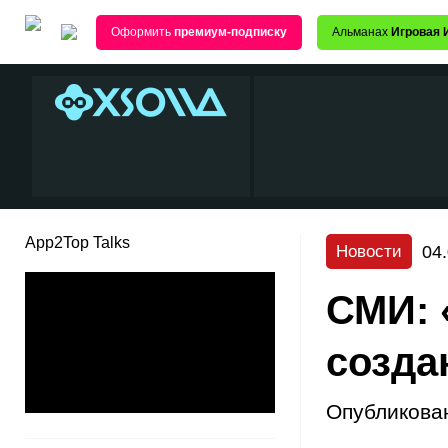
Оформить
премиум-подписку
Альманах
Игровая 
App2Top Talks
04
Новости
СМИ: 
созда
Опубликова