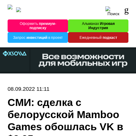
Оформить
премиум-
Альманах
Игровая
подписку
Индустрия
Запрос
инвестиций
в проект
Ежедневный
подкаст
08.09.2022 11:11
СМИ: сделка с
белорусской Mamboo
Games обошлась VK в