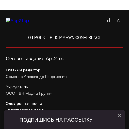
О ПРОЕКТЕ
РЕКЛАМА
WN CONFERENCE
Сетевое издание App2Top
Главный редактор:
Семенов Александр Георгиевич
Учредитель:
ООО «ВН Медиа Групп»
Электронная почта:
welcome@app2top.ru
×
ПОДПИШИСЬ НА РАССЫЛКУ
При использовании материалов активная ссылка на
app2top.ru