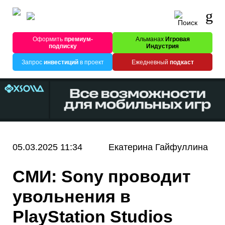
Оформить
премиум-
Альманах
Игровая
подписку
Индустрия
Запрос
инвестиций
в проект
Ежедневный
подкаст
05.03.2025 11:34
Екатерина Гайфуллина
СМИ: Sony проводит
увольнения в
PlayStation Studios