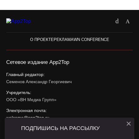
О ПРОЕКТЕ
РЕКЛАМА
WN CONFERENCE
Сетевое издание App2Top
Главный редактор:
Семенов Александр Георгиевич
Учредитель:
ООО «ВН Медиа Групп»
Электронная почта:
welcome@app2top.ru
×
ПОДПИШИСЬ НА РАССЫЛКУ
При использовании материалов активная ссылка на
app2top.ru
обязательна.