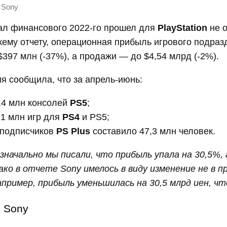
Sony
ал финансового 2022-го прошел для
PlayStation
не о
жему отчету, операционная прибыль игрового подра
$397 млн (-37%), а продажи — до $4,54 млрд (-2%).
я сообщила, что за апрель-июнь:
,4 млн консолей
PS5
;
,1 млн игр для
PS4
и PS5;
 подписчиков
PS Plus
cоставило 47,3 млн человек.
значально мы писали, что прибыль упала на 30,5%,
ако в отчете Sony имелось в виду изменение не в п
например, прибыль уменьшилась на 30,5 млрд иен, чт
Sony