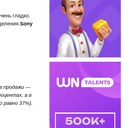
чень гладко.
зделения
Sony
 а продажи —
роцентах, а в
о равно 37%).