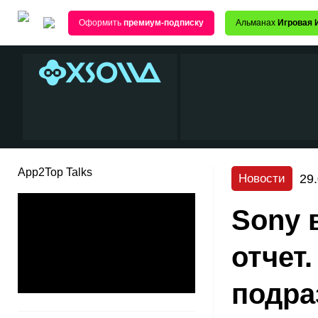
Оформить
премиум-подписку
Альманах
Игровая 
App2Top Talks
29
Новости
Sony 
отчет
подра