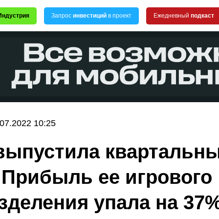
Индустрия
Запрос
инвестиций
в проект
Ежедневный
подкаст
.07.2022 10:25
выпустила квартальн
. Прибыль ее игрового
зделения упала на 37