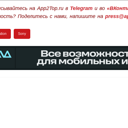
сывайтесь на App2Top.ru в
Telegram
и во
«ВКонт
вость? Поделитесь с нами, напишите на
press@ap
ation
Sony