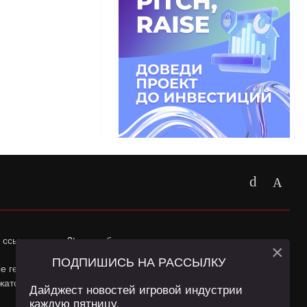
 ссылка на
app2top.ru
обязательна.
×
ПОДПИШИСЬ НА РАССЫЛКУ
ные геолокации Пользователей сайта и сервис «Яндекс
жатся в
Политике конфиденциальности
и
Пользовательском
Дайджест новостей игровой индустрии
каждую пятницу.