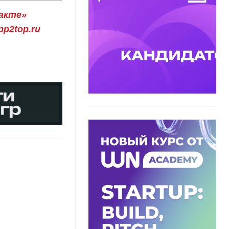
акте»
p2top.ru