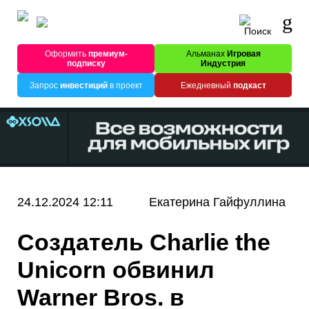
Оформить
премиум-
Альманах
Игровая
подписку
Индустрия
Запрос
инвестиций
в проект
Ежедневный
подкаст
24.12.2024 12:11
Екатерина Гайфуллина
Создатель Charlie the
Unicorn обвинил
Warner Bros. в