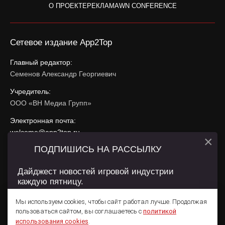
О ПРОЕКТЕ
РЕКЛАМА
WN CONFERENCE
Сетевое издание App2Top
Главный редактор:
Семенов Александр Георгиевич
Учредитель:
ООО «ВН Медиа Групп»
Электронная почта:
welcome@app2top.ru
×
ПОДПИШИСЬ НА РАССЫЛКУ
При использовании материалов активная ссылка на
app2top.ru
обязательна.
Дайджест новостей игровой индустрии
каждую пятницу.
Сайт использует IP адреса, cookie, данные геолокации
Пользователей сайта и сервис «Яндекс Метрика». Условия
Мы используем cookies, чтобы сайт работал лучше. Продолжая
использования содержатся в
Политике конфиденциальности
и
пользоваться сайтом, вы соглашаетесь с
политикой
Пользовательском соглашении
.
Подписаться
использования cookies
.