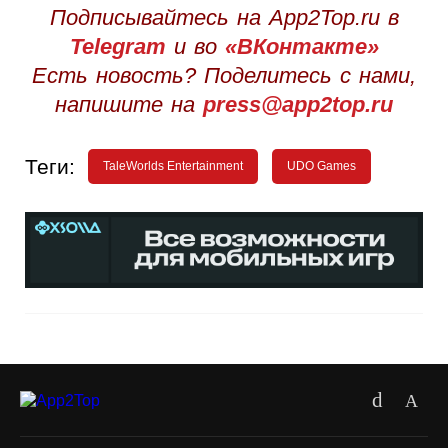
Подписывайтесь на App2Top.ru в
Telegram
и во
«ВКонтакте»
Есть новость? Поделитесь с нами,
напишите на
press@app2top.ru
Теги:
TaleWorlds Entertainment
UDO Games