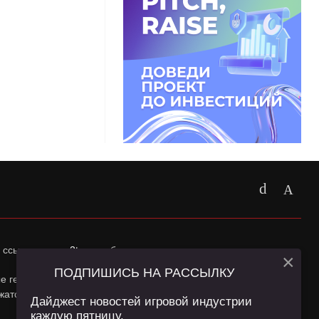
 ссылка на
app2top.ru
обязательна.
×
ПОДПИШИСЬ НА РАССЫЛКУ
ные геолокации Пользователей сайта и сервис «Яндекс
жатся в
Политике конфиденциальности
и
Пользовательском
Дайджест новостей игровой индустрии
каждую пятницу.