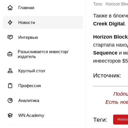
Теги:
Horizon Bl
Главная
Также в блок
Новости
Creek Digital
.
Horizon Bloc
Интервью
стартапа нахо
Разыскивается инвестор/
Sequence
и м
издатель
инвесторов $5
Круглый стол
Источник:
Профессия
Подпи
Аналитика
Есть но
WN Academy
Теги:
Horizo