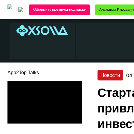
Оформить
премиум-подписку
Альманах
Игровая 
App2Top Talks
04
Новости
Старт
привл
инвес