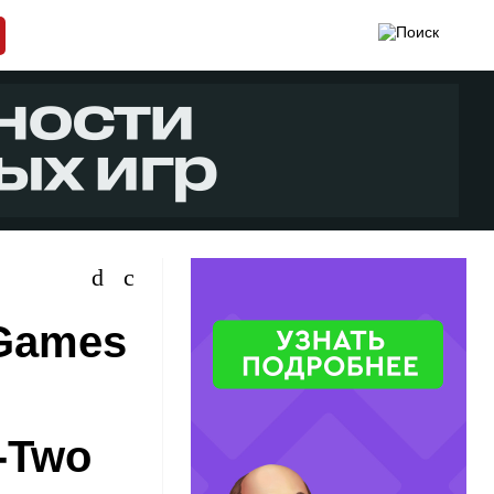
 Games
-Two