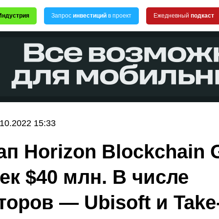
Индустрия
Запрос
инвестиций
в проект
Ежедневный
подкаст
.10.2022 15:33
ап Horizon Blockchain
ек $40 млн. В числе
торов — Ubisoft и Take