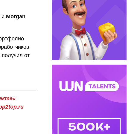
и
Morgan
портфолио
зработчиков
н получил от
акте»
p2top.ru