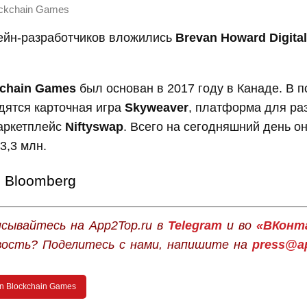
ockchain Games
чейн-разработчиков вложились
Brevan Howard Digital
kchain Games
был основан в 2017 году в Канаде. В 
дятся карточная игра
Skyweaver
, платформа для ра
аркетплейс
Niftyswap
. Всего на сегодняшний день о
3,3 млн.
Bloomberg
сывайтесь на App2Top.ru в
Telegram
и во
«ВКонт
вость? Поделитесь с нами, напишите на
press@ap
n Blockchain Games