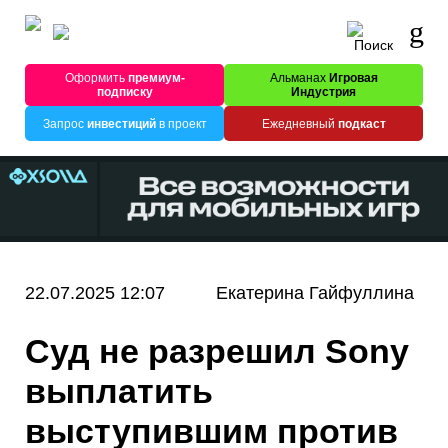
Оформить
премиум-
Альманах
Игровая
подписку
Индустрия
Запрос
инвестиций
в проект
Ежедневный
подкаст
22.07.2025 12:07
Екатерина Гайфуллина
Суд не разрешил Sony
выплатить
выступившим против