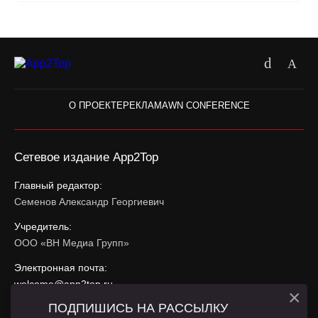
О ПРОЕКТЕ
РЕКЛАМА
WN CONFERENCE
Сетевое издание App2Top
Главный редактор:
Семенов Александр Георгиевич
Учредитель:
ООО «ВН Медиа Групп»
Электронная почта:
welcome@app2top.ru
×
ПОДПИШИСЬ НА РАССЫЛКУ
При использовании материалов активная ссылка на
app2top.ru