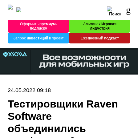
Оформить
премиум-
Альманах
Игровая
подписку
Индустрия
Запрос
инвестиций
в проект
Ежедневный
подкаст
24.05.2022 09:18
Тестировщики Raven
Software
объединились