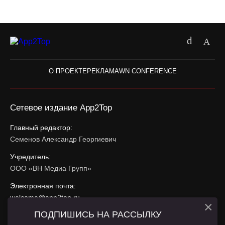
О ПРОЕКТЕ
РЕКЛАМА
WN CONFERENCE
Сетевое издание App2Top
Главный редактор:
Семенов Александр Георгиевич
Учредитель:
ООО «ВН Медиа Групп»
Электронная почта:
welcome@app2top.ru
×
ПОДПИШИСЬ НА РАССЫЛКУ
При использовании материалов активная ссылка на
app2top.ru