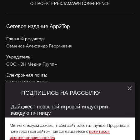
О ПРОЕКТЕ
РЕКЛАМА
WN CONFERENCE
Сетевое издание App2Top
Главный редактор:
Семенов Александр Георгиевич
Учредитель:
ООО «ВН Медиа Групп»
Электронная почта:
welcome@app2top.ru
×
ПОДПИШИСЬ НА РАССЫЛКУ
При использовании материалов активная ссылка на
app2top.ru
обязательна.
Дайджест новостей игровой индустрии
каждую пятницу.
Сайт использует IP адреса, cookie, данные геолокации
Пользователей сайта и сервис «Яндекс Метрика». Условия
Мы используем cookies, чтобы сайт работал лучше. Продолжая
использования содержатся в
Политике конфиденциальности
и
пользоваться сайтом, вы соглашаетесь с
политикой
Пользовательском соглашении
.
Подписаться
использования cookies
.