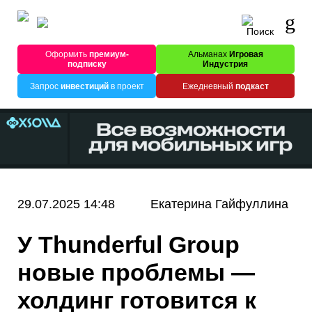
Оформить
премиум-
Альманах
Игровая
подписку
Индустрия
Запрос
инвестиций
в проект
Ежедневный
подкаст
29.07.2025 14:48
Екатерина Гайфуллина
У Thunderful Group
новые проблемы —
холдинг готовится к