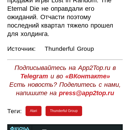
продажи игры Lost in Random: The
Eternal Die не оправдали его
ожиданий. Отчасти поэтому
последний квартал тяжело прошел
для холдинга.
Источник:
Thunderful Group
Подписывайтесь на App2Top.ru в
Telegram
и во
«ВКонтакте»
Есть новость? Поделитесь с нами,
напишите на
press@app2top.ru
Теги:
Atari
Thunderful Group