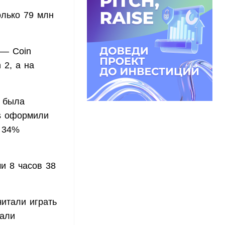
олько 79 млн
 — Coin
 2, а на
у была
ss оформили
ь 34%
и 8 часов 38
итали играть
кали