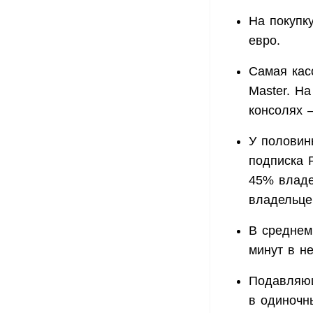
На покупк
евро.
Самая кас
Master. Н
консолях 
У половин
подписка 
45% владе
владельце
В среднем
минут в н
Подавляющ
в одиночн