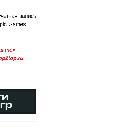
четная запись
Epic Games
акте»
p2top.ru