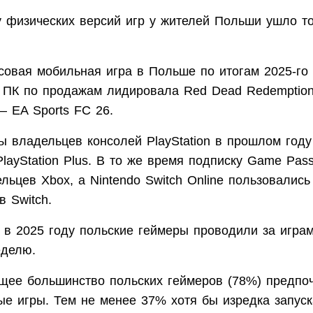
у физических версий игр у жителей Польши ушло т
совая мобильная игра в Польше по итогам 2025-го
а ПК по продажам лидировала Red Dead Redemption
— EA Sports FC 26.
ы владельцев консолей PlayStation в прошлом год
PlayStation Plus. В то же время подписку Game Pa
льцев Xbox, а Nintendo Switch Online пользовалис
в Switch.
 в 2025 году польские геймеры проводили за играм
еделю.
ее большинство польских геймеров (78%) предпоч
ые игры. Тем не менее 37% хотя бы изредка запус