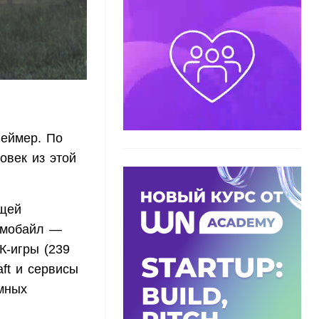
геймер. По
овек из этой
бщей
а мобайл —
К-игры (239
aft и сервисы
умных