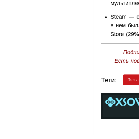
мультипле
Steam — с
в нем был
Store (29%
Подпи
Есть но
Теги:
Поль