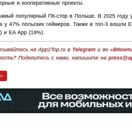
ерные и кооперативные проекты.
амый популярный ПК-стор в Польше. В 2025 году у
а у 47% польских геймеров. Также в топ-3 вошли 
) и EA App (19%).
сывайтесь на App2Top.ru в
Telegram
и во
«ВКонт
вость? Поделитесь с нами, напишите на
press@ap
ша