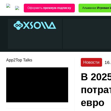
Оформить
премиум-подписку
Альманах
Игровая 
App2Top Talks
16
Новости
В 202
потра
евро