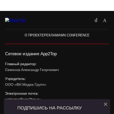
О ПРОЕКТЕ
РЕКЛАМА
WN CONFERENCE
Сетевое издание App2Top
Главный редактор:
Семенов Александр Георгиевич
Учредитель:
ООО «ВН Медиа Групп»
Электронная почта:
welcome@app2top.ru
×
ПОДПИШИСЬ НА РАССЫЛКУ
При использовании материалов активная ссылка на
app2top.ru