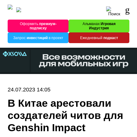
Оформить
премиум-
Альманах
Игровая
подписку
Индустрия
Запрос
инвестиций
в проект
Ежедневный
подкаст
24.07.2023 14:05
В Китае арестовали
создателей читов для
Genshin Impact