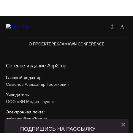
О ПРОЕКТЕ
РЕКЛАМА
WN CONFERENCE
Сетевое издание App2Top
Главный редактор:
Семенов Александр Георгиевич
Учредитель:
ООО «ВН Медиа Групп»
Электронная почта:
welcome@app2top.ru
×
ПОДПИШИСЬ НА РАССЫЛКУ
При использовании материалов активная ссылка на
app2top.ru