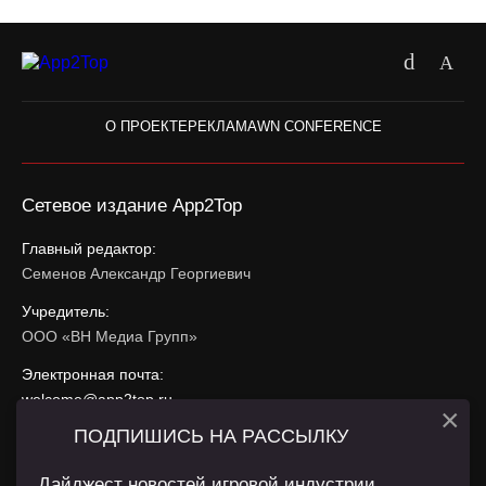
О ПРОЕКТЕ
РЕКЛАМА
WN CONFERENCE
Сетевое издание App2Top
Главный редактор:
Семенов Александр Георгиевич
Учредитель:
ООО «ВН Медиа Групп»
Электронная почта:
welcome@app2top.ru
×
ПОДПИШИСЬ НА РАССЫЛКУ
При использовании материалов активная ссылка на
app2top.ru
обязательна.
Дайджест новостей игровой индустрии