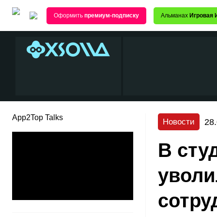
Оформить
премиум-подписку
Альманах
Игровая 
App2Top Talks
28
Новости
В сту
уволи
сотру