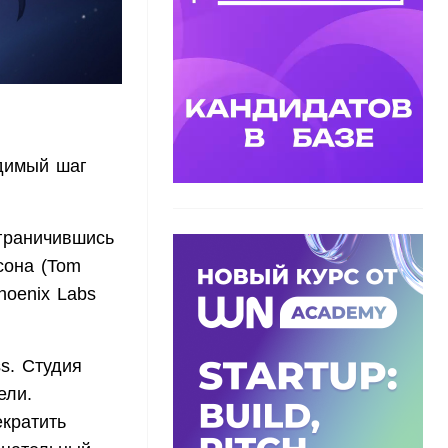
одимый шаг
ограничившись
сона (Tom
hoenix Labs
s. Студия
ели.
екратить