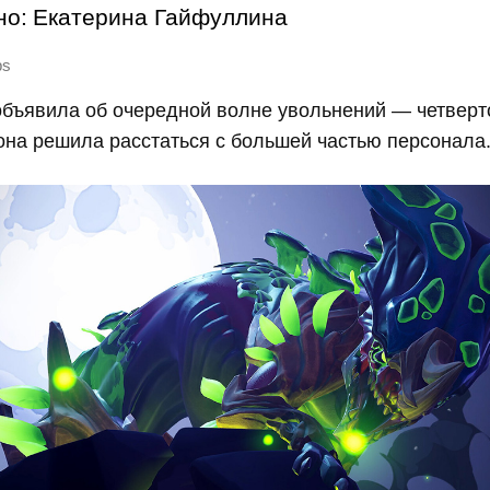
но:
Екатерина Гайфуллина
bs
объявила об очередной волне увольнений — четверто
з она решила расстаться с большей частью персонала