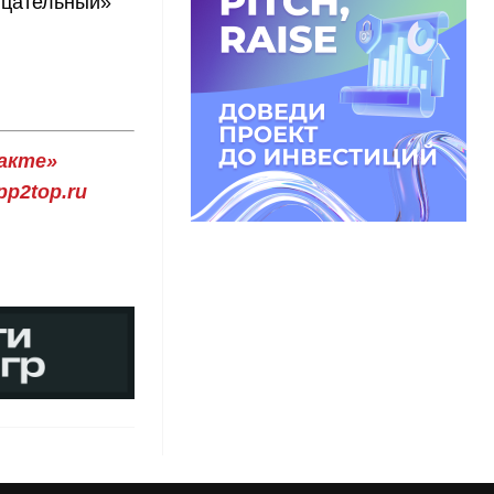
ицательный»
акте»
p2top.ru