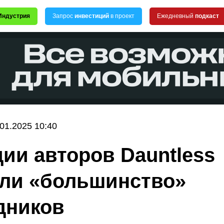
Индустрия
Запрос
инвестиций
в проект
Ежедневный
подкаст
.01.2025 10:40
дии авторов Dauntless
ли «большинство»
дников