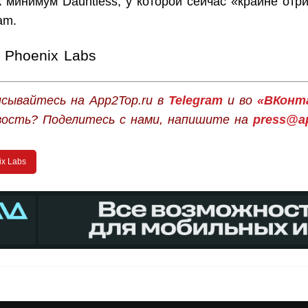
 минимум Dauntless, у которой сейчас «крайне отр
am.
Phoenix Labs
сывайтесь на App2Top.ru в
Telegram
и во
«ВКонт
вость? Поделитесь с нами, напишите на
press@ap
ix Labs