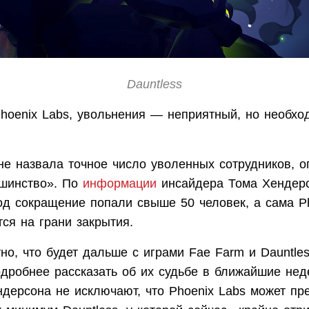
Dauntless
Phoenix Labs, увольнения — неприятный, но необх
не назвала точное число уволенных сотрудников, 
шинство». По
информации
инсайдера Тома Хендер
од сокращение попали свыше 50 человек, а сама P
ся на грани закрытия.
но, что будет дальше с играми Fae Farm и Dauntles
дробнее рассказать об их судьбе в ближайшие нед
дерсона не исключают, что Phoenix Labs может пр