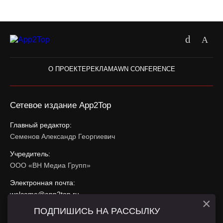
О ПРОЕКТЕ
РЕКЛАМА
WN CONFERENCE
Сетевое издание App2Top
Главный редактор:
Семенов Александр Георгиевич
Учредитель:
ООО «ВН Медиа Групп»
Электронная почта:
welcome@app2top.ru
×
ПОДПИШИСЬ НА РАССЫЛКУ
При использовании материалов активная ссылка на
app2top.ru