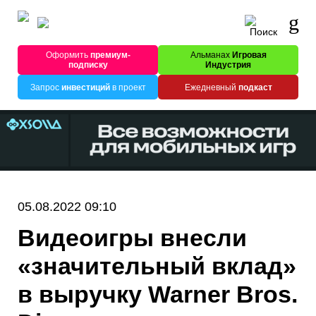
Оформить
премиум-
Альманах
Игровая
подписку
Индустрия
Запрос
инвестиций
в проект
Ежедневный
подкаст
05.08.2022 09:10
Видеоигры внесли
«значительный вклад»
в выручку Warner Bros.