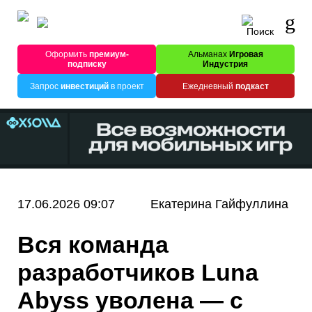
Оформить
премиум-
Альманах
Игровая
подписку
Индустрия
Запрос
инвестиций
в проект
Ежедневный
подкаст
17.06.2026 09:07
Екатерина Гайфуллина
Вся команда
разработчиков Luna
Abyss уволена — с